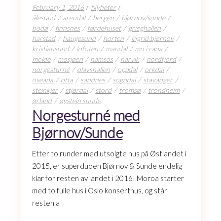
February 1, 2016
Nyheter
ålesund
arendal
bergen
bjørnov/sunde
bodø
finnsnes
førdehuset
grieghallen
harstad
haugesund
horten
ingrid bjørnov
kristiansund
lofoten
mandal
mo i rana
molde
mosjøen
namsos
narvik
nordfjord
norgesturné
olavshallen
oppdal
orkdal
oseana
otta
sandnes
sogndal
stavanger
steinkjer
stjørdal
stord
tromsø
trondheim
ørland
øystein sunde
Norgesturné med
Bjørnov/Sunde
Etter to runder med utsolgte hus på Østlandet i
2015, er superduoen Bjørnov & Sunde endelig
klar for resten av landet i 2016! Moroa starter
med to fulle hus i Oslo konserthus, og står
resten a