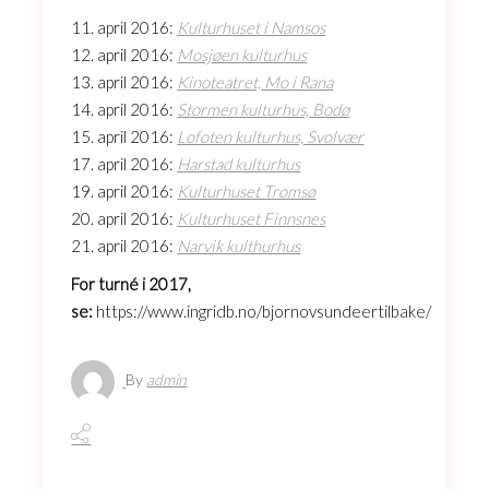
11. april 2016:
Kulturhuset i Namsos
12. april 2016:
Mosjøen kulturhus
13. april 2016:
Kinoteatret, Mo i Rana
14. april 2016:
Stormen kulturhus, Bodø
15. april 2016:
Lofoten kulturhus, Svolvær
17. april 2016:
Harstad kulturhus
19. april 2016:
Kulturhuset Tromsø
20. april 2016:
Kulturhuset Finnsnes
21. april 2016:
Narvik kulthurhus
For turné i 2017,
se:
https://www.ingridb.no/bjornovsundeertilbake/
By
admin