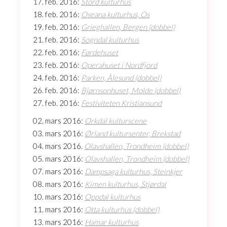
17. feb. 2016:
Stord kulturhus
18. feb. 2016:
Oseana kulturhus, Os
19. feb. 2016:
Grieghallen, Bergen (dobbel)
21. feb. 2016:
Sogndal kulturhus
22. feb. 2016:
Førdehuset
23. feb. 2016:
Operahuset i Nordfjord
24. feb. 2016:
Parken, Ålesund (dobbel)
26. feb. 2016:
Bjørnsonhuset, Molde (dobbel)
27. feb. 2016:
Festiviteten Kristiansund
02. mars 2016:
Orkdal kulturscene
03. mars 2016:
Ørland kultursenter, Brekstad
04. mars 2016.
Olavshallen, Trondheim (dobbel)
05. mars 2016:
Olavshallen, Trondheim (dobbel)
07. mars 2016:
Dampsaga kulturhus, Steinkjer
08. mars 2016:
Kimen kulturhus, Stjørdal
10. mars 2016:
Oppdal kulturhus
11. mars 2016:
Otta kulturhus (dobbel)
13. mars 2016:
Hamar kulturhus