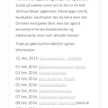
Sunde på samme scene vet at det er en helt
ekstraordinær opplevelse. Munnrappe som få,
musikalske, med humor der du minst aner det.
De leker med gamle låter, men tør også å
presentere ferske kladdetekster og
halvkvedede viser over aktuelle temaer.
Trykk på spillested for billetter og mer
informasjon:
12. des. 2015:
Oslo konserthus – DOBBEL
01. feb. 2016:
Bakketeigen kulturhus, Horten
02. feb. 2016:
Arendal kulturhus
03. feb. 2016:
Buen kulturhus, Mandal
05. feb. 2016:
Sandnes kulturhus
06. feb. 2016:
Stavanger konserthus
07. feb. 2016:
Festiviteten Haugesund
08. feb. 2016:
Festiviteten, Haugesund
(ekstra)