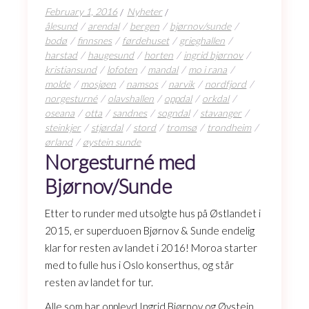
February 1, 2016
Nyheter
ålesund
arendal
bergen
bjørnov/sunde
bodø
finnsnes
førdehuset
grieghallen
harstad
haugesund
horten
ingrid bjørnov
kristiansund
lofoten
mandal
mo i rana
molde
mosjøen
namsos
narvik
nordfjord
norgesturné
olavshallen
oppdal
orkdal
oseana
otta
sandnes
sogndal
stavanger
steinkjer
stjørdal
stord
tromsø
trondheim
ørland
øystein sunde
Norgesturné med
Bjørnov/Sunde
Etter to runder med utsolgte hus på Østlandet i
2015, er superduoen Bjørnov & Sunde endelig
klar for resten av landet i 2016! Moroa starter
med to fulle hus i Oslo konserthus, og står
resten av landet for tur.
Alle som har opplevd Ingrid Bjørnov og Øystein