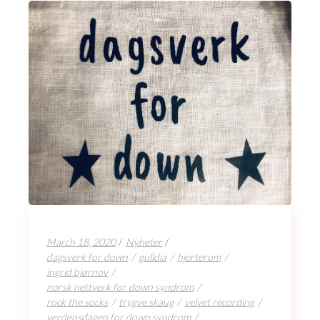
March 18, 2020
Nyheter
dagsverk for down
gulldia
hjerterom
ingrid bjørnov
norsk nettverk for down syndrom
rock the socks
trygve skaug
velvet recording
verdensdagen for down syndrom