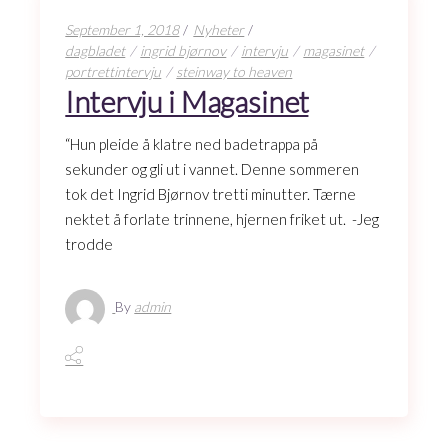
September 1, 2018
Nyheter
dagbladet
ingrid bjørnov
intervju
magasinet
portrettintervju
steinway to heaven
Intervju i Magasinet
“Hun pleide å klatre ned badetrappa på
sekunder og gli ut i vannet. Denne sommeren
tok det Ingrid Bjørnov tretti minutter. Tærne
nektet å forlate trinnene, hjernen friket ut. -Jeg
trodde
By
admin