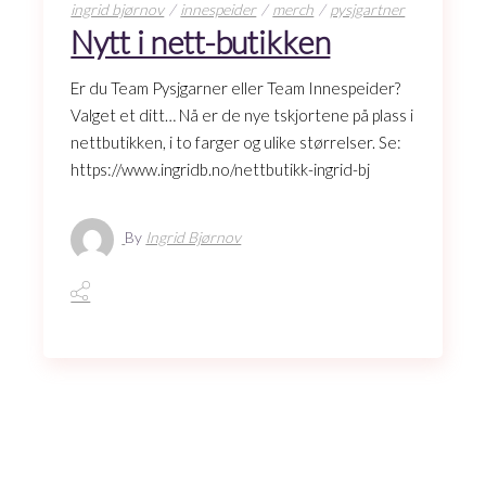
ingrid bjørnov
innespeider
merch
pysjgartner
Nytt i nett-butikken
Er du Team Pysjgarner eller Team Innespeider?
Valget et ditt… Nå er de nye tskjortene på plass i
nettbutikken, i to farger og ulike størrelser. Se:
https://www.ingridb.no/nettbutikk-ingrid-bj
By
Ingrid Bjørnov