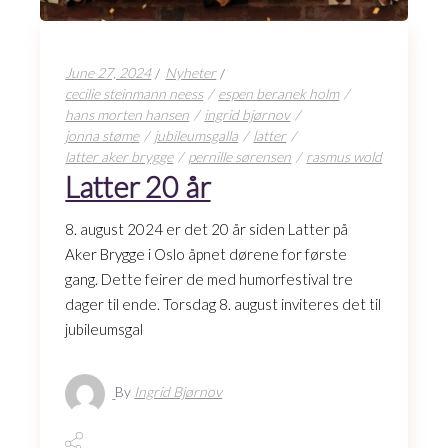
June 27, 2024
Nyheter
cecilie steinmann neess
espen beranek holm
hans morten hansen
ingrid bjørnov
jonna støme
jubileumsgalla
latter
latter aker brygge
pernille sørensen
rasmus wold
Latter 20 år
8. august 2024 er det 20 år siden Latter på
Aker Brygge i Oslo åpnet dørene for første
gang. Dette feirer de med humorfestival tre
dager til ende. Torsdag 8. august inviteres det til
jubileumsgal
By
Ingrid Bjørnov