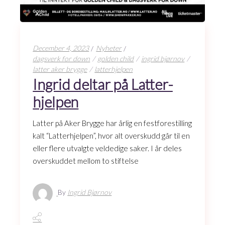
December 4, 2023
Nyheter
dagsverk for down
golden child
ingrid bjørnov
latter aker brygge
latterhjelpen
Ingrid deltar på Latter-
hjelpen
Latter på Aker Brygge har årlig en festforestilling
kalt “Latterhjelpen”, hvor alt overskudd går til en
eller flere utvalgte veldedige saker. I år deles
overskuddet mellom to stiftelse
By
Ingrid Bjørnov