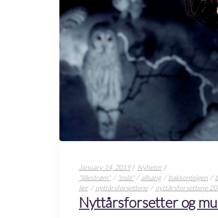
January 14, 2019
Nyheter
"lillestrøm"
"oslo"
allsang
bakkenteigen
lier
nyttårsforsettene
nyttårsforsettene 2
Nyttårsforsetter og mu