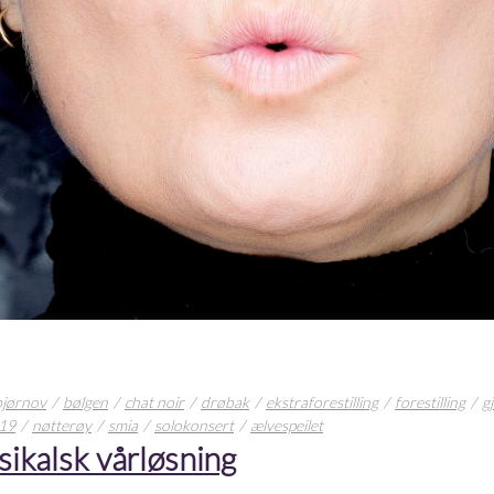
bjørnov
bølgen
chat noir
drøbak
ekstraforestilling
forestilling
g
019
nøtterøy
smia
solokonsert
ælvespeilet
sikalsk vårløsning