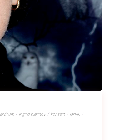
jerdrum
ingrid bjørnov
konsert
larvik