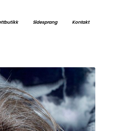
Dagsverk for Down
Nøkkelmottaket
ttbutikk
Sidesprang
Kontakt
Dagsverk for Down
Nøkkelmottaket