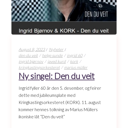
August 8, 2023
Nyheter
den du veit
helge sunde
ingrid 60
ingrid bjørnov
javed kurd
kork
kringkastingsorkesteret
marius müller
Ny singel: Den du veit
Ingrid fyller 60 år den 5. desember, og feirer
dette med jubileumsplate med
Kringkastingsorkesteret (KORK). 11. august
kommer hennes tolkning av Marius Müllers
ikoniske låt “Den du veit”