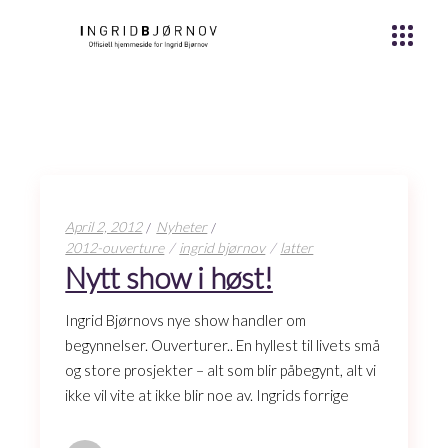
April 2, 2012
Nyheter
2012-ouverture
ingrid bjørnov
latter
Nytt show i høst!
Ingrid Bjørnovs nye show handler om
begynnelser. Ouverturer.. En hyllest til livets små
og store prosjekter – alt som blir påbegynt, alt vi
ikke vil vite at ikke blir noe av. Ingrids forrige