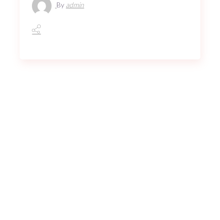
By
admin