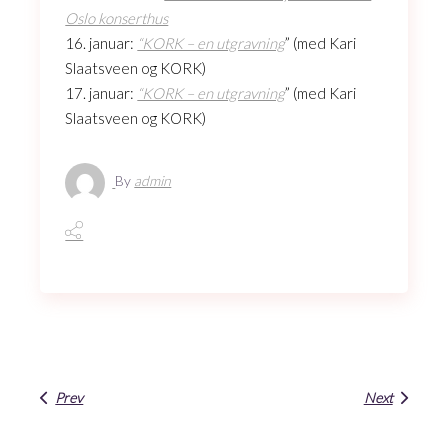
Oslo konserthus
16. januar:
“KORK – en utgravning
” (med Kari
Slaatsveen og KORK)
17. januar:
“KORK – en utgravning
” (med Kari
Slaatsveen og KORK)
By
admin
Prev
Next