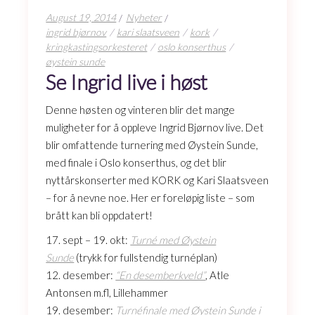
August 19, 2014
Nyheter
ingrid bjørnov
kari slaatsveen
kork
kringkastingsorkesteret
oslo konserthus
øystein sunde
Se Ingrid live i høst
Denne høsten og vinteren blir det mange
muligheter for å oppleve Ingrid Bjørnov live. Det
blir omfattende turnering med Øystein Sunde,
med finale i Oslo konserthus, og det blir
nyttårskonserter med KORK og Kari Slaatsveen
– for å nevne noe. Her er foreløpig liste – som
brått kan bli oppdatert!
17. sept – 19. okt:
Turné med Øystein
Sunde
(trykk for fullstendig turnéplan)
12. desember:
“En desemberkveld”
, Atle
Antonsen m.fl, Lillehammer
19. desember:
Turnéfinale med Øystein Sunde i