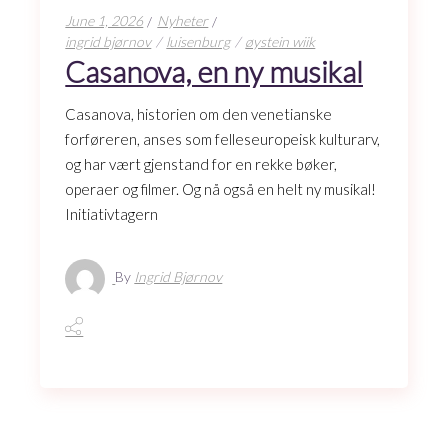
June 1, 2026
Nyheter
ingrid bjørnov
luisenburg
øystein wiik
Casanova, en ny musikal
Casanova, historien om den venetianske
forføreren, anses som felleseuropeisk kulturarv,
og har vært gjenstand for en rekke bøker,
operaer og filmer. Og nå også en helt ny musikal!
Initiativtagern
By
Ingrid Bjørnov