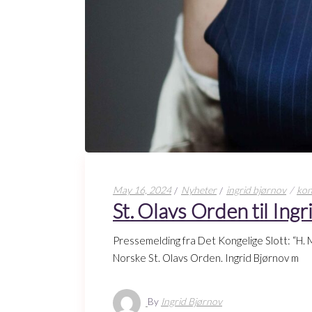
May 16, 2024
Nyheter
ingrid bjørnov
kon
St. Olavs Orden til Ingr
Pressemelding fra Det Kongelige Slott: “H. 
Norske St. Olavs Orden. Ingrid Bjørnov m
By
Ingrid Bjørnov