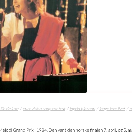
llie de luxe
eurovision song contest
ingrid bjørnov
lenge leve livet
m
 Melodi Grand Prix i 1984. Den vant den norske finalen 7. april, og 5.