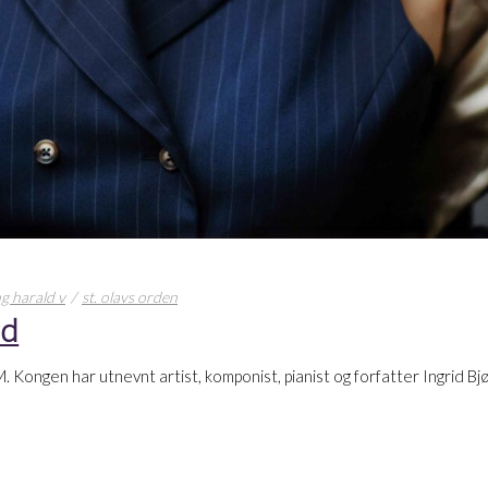
g harald v
st. olavs orden
id
M. Kongen har utnevnt artist, komponist, pianist og forfatter Ingrid 