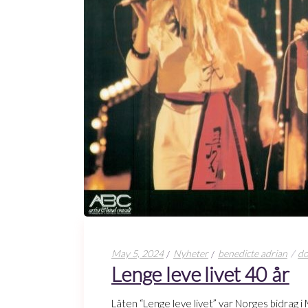
May 5, 2024
Nyheter
benedicte adrian
do
Lenge leve livet 40 år
Låten “Lenge leve livet” var Norges bidrag i