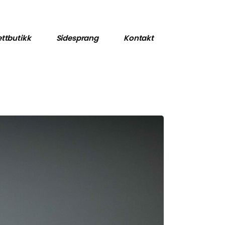
Dagsverk for Down
Nøkkelmottaket
ttbutikk
Sidesprang
Kontakt
Dagsverk for Down
Nøkkelmottaket