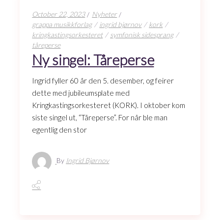
October 22, 2023
Nyheter
grappa musikkforlag
ingrid bjørnov
kork
kringkastingsorkesteret
symfonisk sidesprang
tåreperse
Ny singel: Tåreperse
Ingrid fyller 60 år den 5. desember, og feirer
dette med jubileumsplate med
Kringkastingsorkesteret (KORK). I oktober kom
siste singel ut, “Tåreperse”. For når ble man
egentlig den stor
By
Ingrid Bjørnov