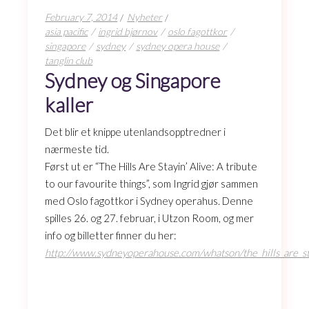
February 7, 2014
Nyheter
asia pacific
ingrid bjørnov
oslo fagottkor
singapore
sydney
sydney opera house
tanglin club
Sydney og Singapore
kaller
Det blir et knippe utenlandsopptredner i
nærmeste tid.
Først ut er “The Hills Are Stayin’ Alive: A tribute
to our favourite things”, som Ingrid gjør sammen
med Oslo fagottkor i Sydney operahus. Denne
spilles 26. og 27. februar, i Utzon Room, og mer
info og billetter finner du her:
http://www.sydneyoperahouse.com/whatson/the_hills_are_st