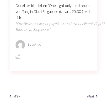
Deretter blir det en “One night only”-opptreden
ved Tanglin Club i Singapore 6. mars, 20:00 (lokal
tid):
http://www.norway.org.sg/News_and_events/Events/Ingrid-
Bjornov-to-Singapore/
By
admin
Prev
Next