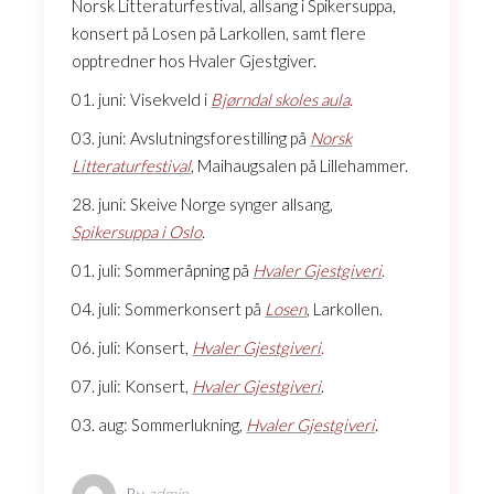
Norsk Litteraturfestival, allsang i Spikersuppa,
konsert på Losen på Larkollen, samt flere
opptredner hos Hvaler Gjestgiver.
01. juni: Visekveld i
Bjørndal skoles aula
.
03. juni: Avslutningsforestilling på
Norsk
Litteraturfestival
, Maihaugsalen på Lillehammer.
28. juni: Skeive Norge synger allsang,
Spikersuppa i Oslo
.
01. juli: Sommeråpning på
Hvaler Gjestgiveri
.
04. juli: Sommerkonsert på
Losen
, Larkollen.
06. juli: Konsert,
Hvaler Gjestgiveri
.
07. juli: Konsert,
Hvaler Gjestgiveri
.
03. aug: Sommerlukning,
Hvaler Gjestgiveri
.
By
admin