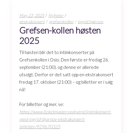
May 23, 2025
Nyheter
ekstrakonsert
grefsenkollen
ingrid bjørnov
Grefsen-kollen høsten
2025
Til høsten blir det to intimkonserter på
Grefsenkollen i Oslo. Den første er fredag 26.
september (21:00), og denne er allerede
utsolgt. Derfor er det satt opp en ekstrakonsert
fredag 17. oktober (21:00) – og billetter er i salg
nå!
For billetter og mer, se:
https://www.ticketmaster.no/event/intimkonsert-
med-ingrid-bjornov-ekstrakonsert-
billetter/929670325