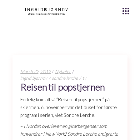
March 22, 2012
Nyheter
ingrid bjørnov
sondre lerche
tv
Reisen til popstjernen
Endelig kom altså “Reisen til popstjernen” på
skjermen. 6. november var det duket for første
program i serien, viet Sondre Lerche.
–
Hvordan overlever en gitarbergenser som
innvandrer i New York? Sondre Lerche emigrerte