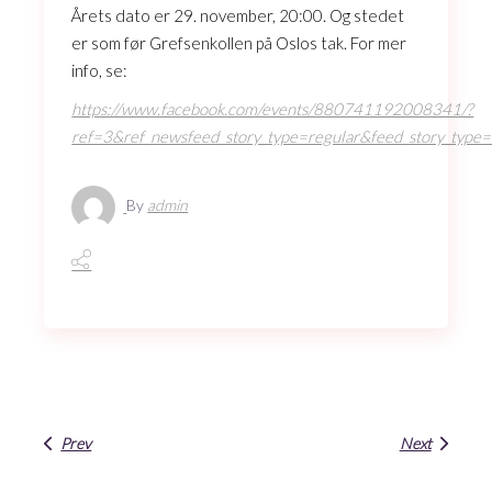
Årets dato er 29. november, 20:00. Og stedet
er som før Grefsenkollen på Oslos tak. For mer
info, se:
https://www.facebook.com/events/880741192008341/?
ref=3&ref_newsfeed_story_type=regular&feed_story_type=
By
admin
Prev
Next