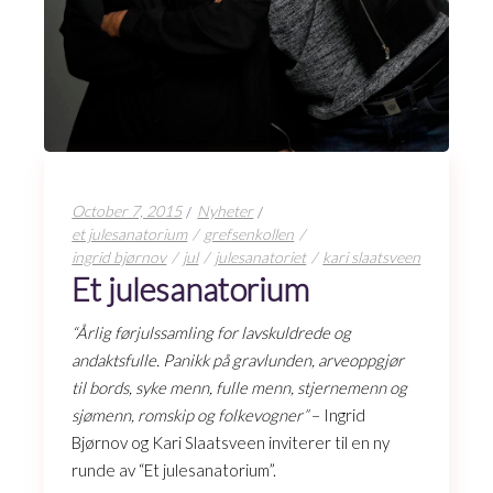
October 7, 2015
Nyheter
et julesanatorium
grefsenkollen
ingrid bjørnov
jul
julesanatoriet
kari slaatsveen
Et julesanatorium
“Årlig førjulssamling for lavskuldrede og
andaktsfulle. Panikk på gravlunden, arveoppgjør
til bords, syke menn, fulle menn, stjernemenn og
sjømenn, romskip og folkevogner”
– Ingrid
Bjørnov og Kari Slaatsveen inviterer til en ny
runde av “Et julesanatorium”.